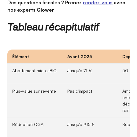
Des questions fiscales ? Prenez
rendez-vous
avec
nos experts Qlower
Tableau récapitulatif
Élément
Avant 2025
Depuis
Abattement micro-BIC
Jusqu'à 71 %
50 % o
Plus-value sur revente
Pas d'impact
Amorti
antéri
déduits
réintég
Réduction CGA
Jusqu'à 915 €
Suppri