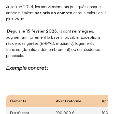
Jusqu'en 2024, les amortissements pratiqués chaque
année n'étaient
pas pris en compte
dans le calcul de la
plus-value.
Depuis le 15 février 2025
, ils sont
réintégrés
,
augmentant fortement la base imposable. Exceptions :
résidences gérées (EHPAD, étudiants), logements
transmis (donation, démembrement) ou en résidence
principale.
Exemple concret :
Éléments
Avant réforme
Après 
Prix d'achat
100 000 €
100 00