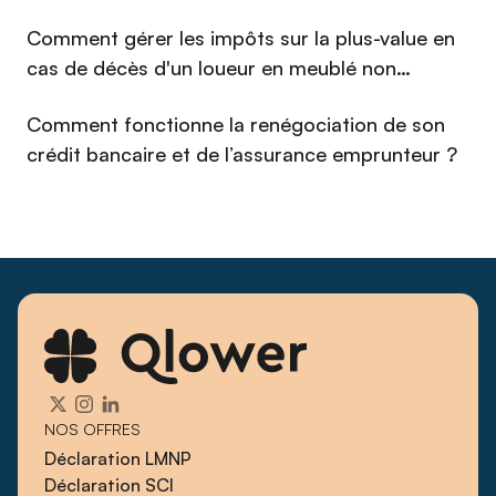
référence pour les propriétaires bailleurs qui cherchent à
Comment gérer les impôts sur la plus-value en
piloter leur immobilier avec la même exigence qu'un
cas de décès d'un loueur en meublé non
investisseur professionnel.
professionnel (LMNP) en 2026 ?
Comment fonctionne la renégociation de son
crédit bancaire et de l’assurance emprunteur ?
NOS OFFRES
Déclaration LMNP
Déclaration SCI