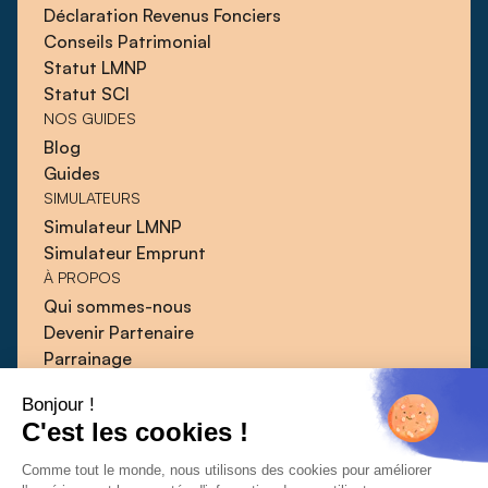
Déclaration Revenus Fonciers
Conseils Patrimonial
Statut LMNP
Statut SCI
NOS GUIDES
Blog
Guides
SIMULATEURS
Simulateur LMNP
Simulateur Emprunt
À PROPOS
Qui sommes-nous
Devenir Partenaire
Parrainage
Blog
Bonjour !
Guides
C'est les cookies !
Presse
Contact
Comme tout le monde, nous utilisons des cookies pour améliorer