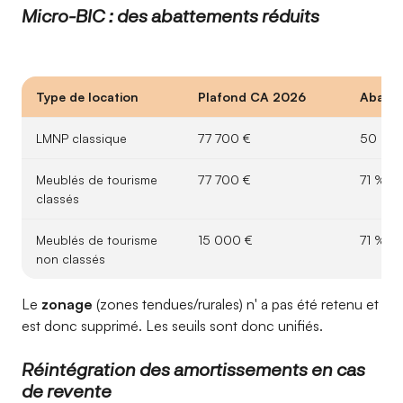
Micro-BIC : des abattements réduits
Type de location
Plafond CA 2026
Abatt
LMNP classique
77 700 €
50 %
Meublés de tourisme
77 700 €
71 %
classés
Meublés de tourisme
15 000 €
71 %
non classés
Le
zonage
(zones tendues/rurales) n' a pas été retenu et
est donc supprimé. Les seuils sont donc unifiés.
Réintégration des amortissements en cas
de revente