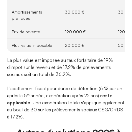
Amortissements
30 000 €
30 00
pratiqués
Prix de revente
120 000 €
120 00
Plus-value imposable
20 000 €
50 00
La plus value est imposée au taux forfaitaire de 19%
d'impôt sur le revenu et de 17,2% de prélèvements
sociaux soit un total de 36,2%.
L'abattement fiscal pour durée de détention (6 % par an
après la 5ᵐ année, exonération après 22 ans)
reste
applicable
. Une exonération totale s'applique également
au bout de 30 sur les prélèvements sociaux CSG/CRDS
à 17,2%.