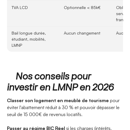
TVA LCD
Optionnelle < 85k€
Obligat
service
franchi
Bail longue durée,
Aucun changement
Aucun 
étudiant, mobilité,
LMNP
Nos conseils pour
investir en LMNP en 2026
Classer son logement en meublé de tourisme
pour
éviter l'abattement réduit à 30 % et pouvoir dépasser le
seuil de 15 000€ de revenus locatifs.
Passer au régime BIC Réel
si les charges (intérêts,