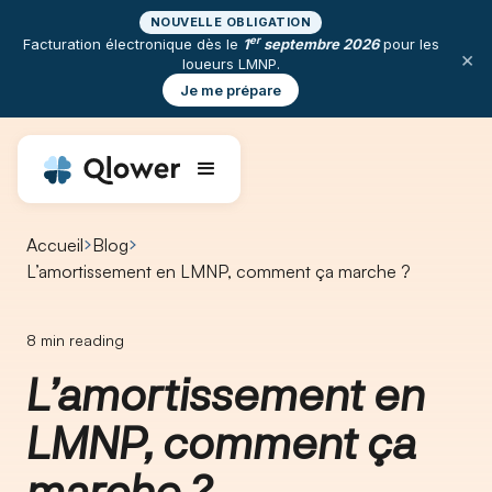
NOUVELLE OBLIGATION
er
Facturation électronique dès le
1
septembre 2026
pour les
×
loueurs LMNP.
Je me prépare
Accueil
Blog
L’amortissement en LMNP, comment ça marche ? ​
8
min reading
L’amortissement en
LMNP, comment ça
marche ?