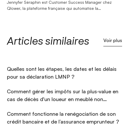
Jennyfer Séraphin est Customer Success Manager chez
Qlower, la plateforme française qui automatise la
comptabilité et la déclaration fiscale des revenus locatifs
(LMNP, LMP, SCI, location nue). Son entrée dans l'immobilier
doit beaucoup au hasard, son expertise dans ce secteur,
bien moins. Après un BTS Professions Immobilières et un
Articles similaires
Bachelor Responsable en Gestion et Négociation
Voir plus
Immobilière, elle rejoint Qlower en 2022 pour un Master en
Gestion de Patrimoine Immobilier. Elle y construit une
connaissance approfondie de la fiscalité immobilière : LMNP,
amortissements, liasse fiscale... qu'elle met au service des
⁠Quelles sont les étapes, les dates et les délais
investisseurs au quotidien, mais aussi à travers les articles
qu'elle rédige sur ces sujets. Calme et pédagogue, elle
pour sa déclaration LMNP ?
défend une conviction simple : les questions les plus
complexes méritent les réponses les plus claires.
Comment gérer les impôts sur la plus-value en
cas de décès d'un loueur en meublé non
professionnel (LMNP) en 2026 ?
Comment fonctionne la renégociation de son
crédit bancaire et de l’assurance emprunteur ?