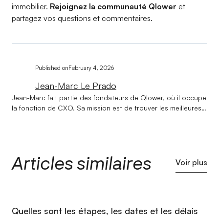
immobilier.
Rejoignez la communauté Qlower
et
partagez vos questions et commentaires.
Published on
February 4, 2026
Jean-Marc Le Prado
Jean-Marc fait partie des fondateurs de Qlower, où il occupe
la fonction de CXO. Sa mission est de trouver les meilleures
formules pour rendre l’expérience des clients de Qlower la
plus pertinente, fluide et intelligente possible. Diplômé de
l’Institut Technique de Banque et du Centre d’Etudes
Supérieures de Banque, il a travaillé une quinzaine d’années
Articles similaires
au Crédit Lyonnais puis au CCF (devenu HSBC) où Il a
Voir plus
occupé des fonctions variées : Gestionnaire de Patrimoine,
Chef de projet Marketing, Directions d’agences et de
groupes d’agences. En 2000, il fonde Enola, cabinet de
conseils en investissements immobiliers. Il a ainsi
⁠Quelles sont les étapes, les dates et les délais
accompagné un millier d’investissements au cours de ces 20