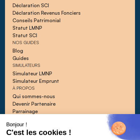
Déclaration SCI
Déclaration Revenus Fonciers
Conseils Patrimonial
Statut LMNP
Statut SCI
NOS GUIDES
Blog
Guides
SIMULATEURS
Simulateur LMNP
Simulateur Emprunt
À PROPOS
Qui sommes-nous
Devenir Partenaire
Parrainage
Blog
Bonjour !
Guides
C'est les cookies !
Presse