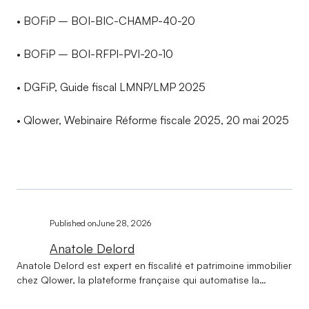
• BOFiP – BOI-BIC-CHAMP-40-20
• BOFiP – BOI-RFPI-PVI-20-10
• DGFiP, Guide fiscal LMNP/LMP 2025
• Qlower, Webinaire Réforme fiscale 2025, 20 mai 2025
Published on
June 28, 2026
Anatole Delord
Anatole Delord est expert en fiscalité et patrimoine immobilier
chez Qlower, la plateforme française qui automatise la
comptabilité et la déclaration fiscale des revenus locatifs.
Titulaire d'une licence en droit et d'un master en gestion de