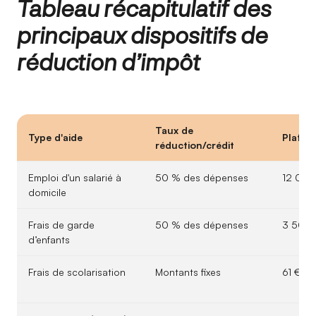
Tableau récapitulatif des
principaux dispositifs de
réduction d’impôt
Taux de
Type d'aide
Plafon
réduction/crédit
Emploi d'un salarié à
50 % des dépenses
12 000
domicile
Frais de garde
50 % des dépenses
3 500 
d’enfants
Frais de scolarisation
Montants fixes
61 € à 