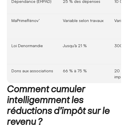
Dépendance (EHPAD)
25 % des dépenses
10 000
MaPrimeRénov’
Variable selon travaux
Variabl
Loi Denormandie
Jusqu’à 21 %
300 0
Dons aux associations
66 % à 75 %
20 % d
imposa
Comment cumuler
intelligemment les
réductions d’impôt sur le
revenu ?