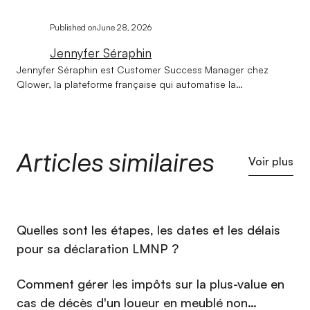
Published on
June 28, 2026
Jennyfer Séraphin
Jennyfer Séraphin est Customer Success Manager chez
Qlower, la plateforme française qui automatise la
comptabilité et la déclaration fiscale des revenus locatifs
(LMNP, LMP, SCI, location nue). Son entrée dans l'immobilier
doit beaucoup au hasard, son expertise dans ce secteur,
bien moins. Après un BTS Professions Immobilières et un
Articles similaires
Bachelor Responsable en Gestion et Négociation
Voir plus
Immobilière, elle rejoint Qlower en 2022 pour un Master en
Gestion de Patrimoine Immobilier. Elle y construit une
connaissance approfondie de la fiscalité immobilière : LMNP,
amortissements, liasse fiscale... qu'elle met au service des
⁠Quelles sont les étapes, les dates et les délais
investisseurs au quotidien, mais aussi à travers les articles
qu'elle rédige sur ces sujets. Calme et pédagogue, elle
pour sa déclaration LMNP ?
défend une conviction simple : les questions les plus
complexes méritent les réponses les plus claires.
Comment gérer les impôts sur la plus-value en
cas de décès d'un loueur en meublé non