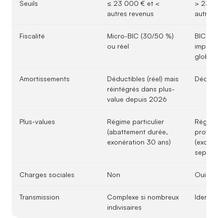
Seuils
≤ 23 000 € et <
> 23 
autres revenus
autres 
Fiscalité
Micro-BIC (30/50 %)
BIC réel
ou réel
imputab
global)
Amortissements
Déductibles (réel) mais
Déducti
réintégrés dans plus-
value depuis 2026
Plus-values
Régime particulier
Régime
(abattement durée,
profess
exonération 30 ans)
(exonér
septies
Charges sociales
Non
Oui (S
Transmission
Complexe si nombreux
Idem
indivisaires