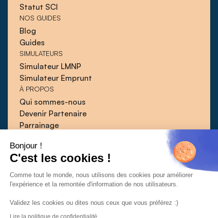
Statut SCI
NOS GUIDES
Blog
Guides
SIMULATEURS
Simulateur LMNP
Simulateur Emprunt
À PROPOS
Qui sommes-nous
Devenir Partenaire
Parrainage
Blog
Bonjour !
Guides
C'est les cookies !
Presse
Contact
Comme tout le monde, nous utilisons des cookies pour améliorer
l'expérience et la remontée d'information de nos utilisateurs.
Validez les cookies ou dites nous ceux que vous préférez :)
Lire la politique de confidentialité
CGU
CGV
Politique de confidentialité
© 2026 | Qlower