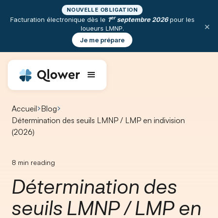
NOUVELLE OBLIGATION
er
Facturation électronique dès le
1
septembre 2026
pour les
×
loueurs LMNP.
Je me prépare
Accueil
Blog
Détermination des seuils LMNP / LMP en indivision
(2026)
8
min reading
Détermination des
seuils LMNP / LMP en