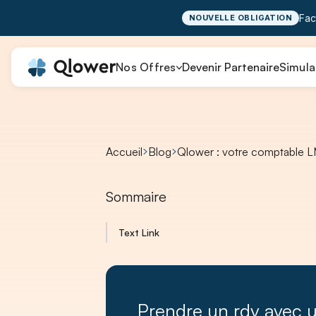
Fac
NOUVELLE OBLIGATION
Nos Offres
Devenir Partenaire
Simula
Accueil
Blog
Qlower : votre comptable L
Sommaire
Text Link
Prendre un rdv avec 