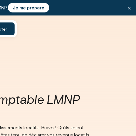
×
MNP.
Je me prépare
cter
omptable LMNP
issements locatifs. Bravo ! Qu’ils soient
 êtes tenu de déclarer vos revenus locatifs