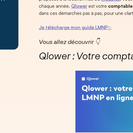
chaque année.
Qlower
est votre
comptable
dans ces démarches pas à pas, pour une clart
Je télécharge mon guide LMNP✨
Vous allez découvrir 👇
Qlower : Votre compta