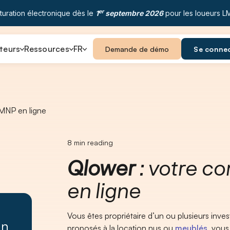
er
turation électronique dès le
1
septembre 2026
pour les loueurs L
teurs
Ressources
FR
Demande de démo
Se conne
MNP en ligne
8
min reading
Qlower
: votre c
en ligne
Vous êtes propriétaire d’un ou plusieurs invest
un
proposés à la location nus ou
meublés
, vous