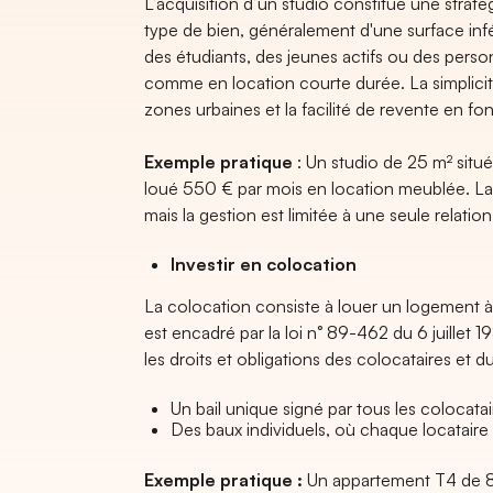
L’acquisition d’un studio constitue une straté
type de bien, généralement d'une surface infé
des étudiants, des jeunes actifs ou des per
comme en location courte durée. La simplici
zones urbaines et la facilité de revente en fo
Exemple pratique
: Un studio de 25 m² situ
loué 550 € par mois en location meublée. La r
mais la gestion est limitée à une seule relatio
Investir en colocation
La colocation consiste à louer un logement à
est encadré par la loi n° 89-462 du 6 juillet 1
les droits et obligations des colocataires et du 
Un bail unique signé par tous les colocata
Des baux individuels, où chaque locataire
Exemple pratique :
Un appartement T4 de 8