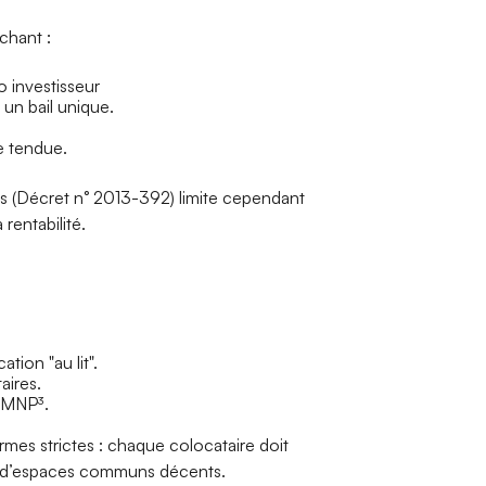
chant :
 investisseur
, un bail unique.
 tendue.
rs (Décret n° 2013-392) limite cependant
rentabilité.
ation "au lit".
aires.
e LMNP³.
ormes strictes : chaque colocataire doit
et d’espaces communs décents.