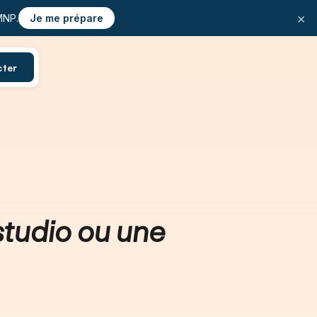
×
MNP.
Je me prépare
cter
 studio ou une