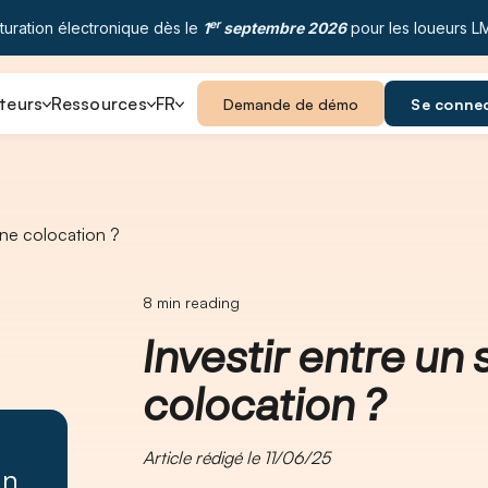
er
turation électronique dès le
1
septembre 2026
pour les loueurs L
teurs
Ressources
FR
Demande de démo
Se conne
une colocation ?
8
min reading
Investir entre un
colocation ?
Article rédigé le 11/06/25
un